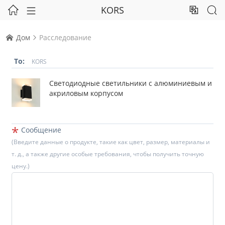
KORS




Дом
Расследование


To:
KORS
Светодиодные светильники с алюминиевым и
акриловым корпусом
*
Сообщение
(Введите данные о продукте, такие как цвет, размер, материалы и
т. д., а также другие особые требования, чтобы получить точную
цену.)