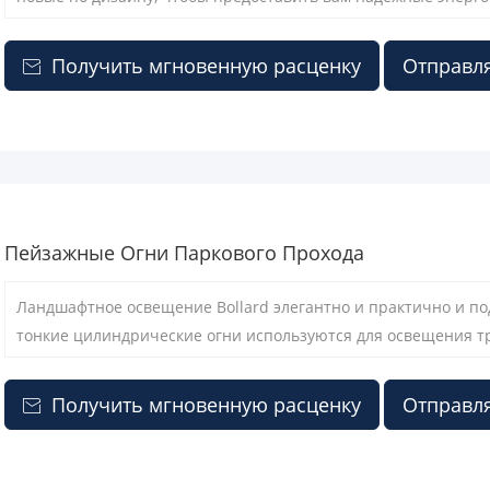
небольших дорог, садов и полос. Эти прочные светодиодные 
для пользователя.
Получить мгновенную расценку
Отправля

Пейзажные Огни Паркового Прохода
Ландшафтное освещение Bollard элегантно и практично и по
тонкие цилиндрические огни используются для освещения тро
красоты окружающей среды.
Получить мгновенную расценку
Отправля
