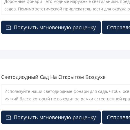
Дорожные фонари - это модные наружные светильники, пред
садов. Помимо эстетической привлекательности для окружа
практичность, поскольку они сделаны гладкими и жесткими.
Получить мгновенную расценку
Отправля

Светодиодный Сад На Открытом Воздухе
Используйте наши светодиодные фонари для сада, чтобы осв
мягкий блеск, который не выходит за рамки естественной кр
хорошо построены и используют энергосберегающие технолог
погодные условия и потреблять меньше энергии.
Получить мгновенную расценку
Отправля
