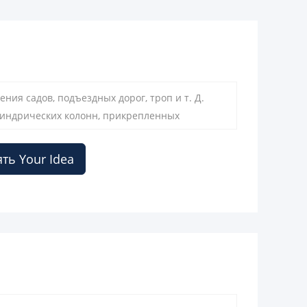
ия садов, подъездных дорог, троп и т. Д.
линдрических колонн, прикрепленных
ия источника света.
ть Your Idea