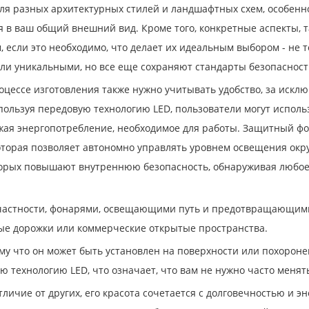
 для разных архитектурных стилей и ландшафтных схем, особенн
 в ваш общий внешний вид. Кроме того, конкретные аспекты, та
если это необходимо, что делает их идеальным выбором - не т
дели уникальными, но все еще сохраняют стандарты безопасност
оцессе изготовления также нужно учитывать удобство, за искл
пользуя передовую технологию LED, пользователи могут исполь
ижая энергопотребление, необходимое для работы. Защитный ф
оторая позволяет автономно управлять уровнем освещения окр
оторых повышают внутреннюю безопасность, обнаруживая любое
в частности, фонарями, освещающими путь и предотвращающими
лые дорожки или коммерческие открытые пространства.
му что он может быть установлен на поверхности или похорон
 технологию LED, что означает, что вам не нужно часто менят
личие от других, его красота сочетается с долговечностью и 