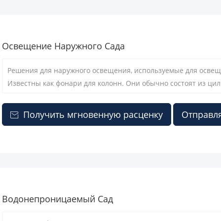
Освещение Наружного Сада
Решения для наружного освещения, используемые для освещен
Известны как фонари для колонн. Они обычно состоят из ци
вертикально к земле, с защитным экраном сверху для покрыт
Получить мгновенную расценку
Отправля

Водонепроницаемый Сад