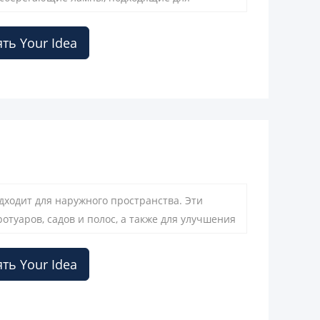
фиксаторы легко установить и поэтому удобны
ть Your Idea
дходит для наружного пространства. Эти
туаров, садов и полос, а также для улучшения
ть Your Idea