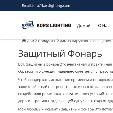
Email:
info@korslighting.com
Домой
О Нас
Дом
Продукты
лампа наружного освещения



Защитный Фонарь
Вот. Защитный фонарь Это элегантная и практичная 
образом, что функция идеально сочетается с красото
Чтобы выдержать испытание временем и погодными 
защитный столб построен только из высококачестве
воздействию различных климатических условий, гара
дороги - границы, отделяющей одну часть сада от др
Мой любимый момент - Защитный фонарь Это потому,