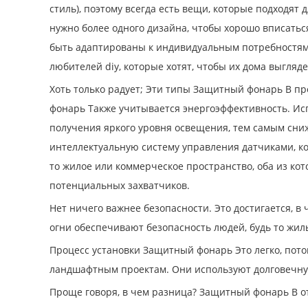
стиль), поэтому всегда есть вещи, которые подходят
нужно более одного дизайна, чтобы хорошо вписаться
быть адаптированы к индивидуальным потребностям, 
любителей diy, которые хотят, чтобы их дома выгля
Хоть только радует; Эти типы Защитный фонарь В пр
фонарь Также учитывается энергоэффективность. Ис
получения яркого уровня освещения, тем самым сн
интеллектуальную систему управления датчиками, к
то жилое или коммерческое пространство, оба из к
потенциальных захватчиков.
Нет ничего важнее безопасности. Это достигается, 
огни обеспечивают безопасность людей, будь то жи
Процесс установки Защитный фонарь Это легко, пото
ландшафтным проектам. Они используют долговечную
Проще говоря, в чем разница? Защитный фонарь В от